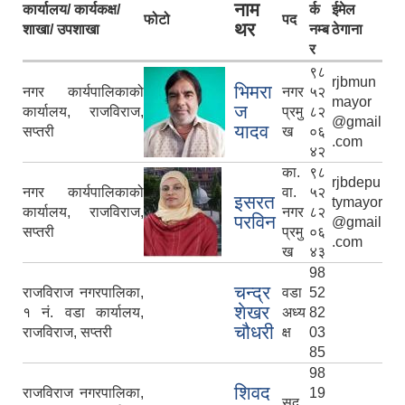
नाम
कार्यालय/ कार्यकक्ष/
र्क
ईमेल
फोटो
पद
थर
शाखा/ उपशाखा
नम्ब
ठेगाना
र
९८
rjbmun
भिमरा
नगर कार्यपालिकाको
नगर
५२
mayor
ज
कार्यालय, राजविराज,
प्रमु
८२
@gmail
यादव
सप्तरी
ख
०६
.com
४२
का.
९८
rjbdepu
नगर कार्यपालिकाको
वा.
५२
इसरत
tymayor
कार्यालय, राजविराज,
नगर
८२
परविन
@gmail
सप्तरी
प्रमु
०६
.com
ख
४३
98
चन्द्र
राजविराज नगरपालिका,
वडा
52
शेखर
१ नं. वडा कार्यालय,
अध्य
82
चौधरी
राजविराज, सप्तरी
क्ष
03
85
98
शिवद
राजविराज नगरपालिका,
19
सद