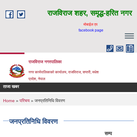
Skip to main content
राजविराज शहर, समृद्ध-हरित नगर
माेबाईल एप
facebook page
राजविराज नगरपालिका
नगर कार्यपालिकाकाे कार्यालय, राजविराज, सप्तरी, मधेश
प्रदेश, नेपाल
ताजा खबर
लागत इष
You are here
Support
Home
»
परिचय
» जनप्रतिनिधि विवरण
जनप्रतिनिधि विवरण
सम्प