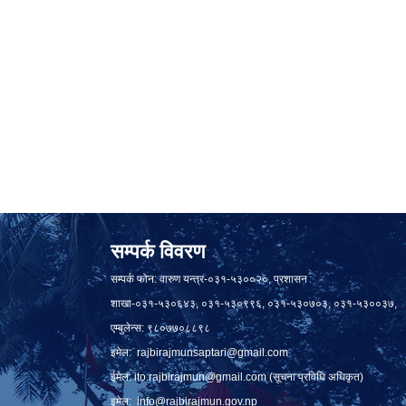
सम्पर्क विवरण
सम्पर्क फोन: वारुण यन्त्र-०३१-५३००२०, प्रशासन
शाखा-०३१-५३०६४३, ०३१-५३०९९६, ०३१-५३०७०३, ०३१-५३००३७,
एम्बुलेन्स: ९८०७७०८८९८
इमेल:
rajbirajmunsaptari@gmail.com
ईमेल:
ito.rajbirajmun@gmail.com
(सूचना प्रविधि अधिकृत)
इमेल:
info@rajbirajmun.gov.np