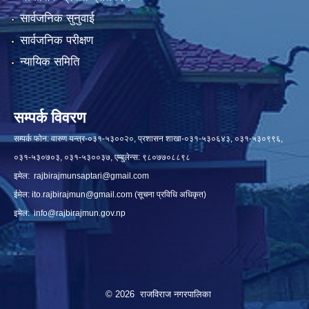
सार्वजनिक सुनुवाई
सार्वजनिक परीक्षण
न्यायिक समिति
सम्पर्क विवरण
सम्पर्क फोन: वारुण यन्त्र-०३१-५३००२०, प्रशासन शाखा-०३१-५३०६४३, ०३१-५३०९९६,
०३१-५३०७०३, ०३१-५३००३७, एम्बुलेन्स: ९८०७७०८८९८
इमेल:
rajbirajmunsaptari@gmail.com
ईमेल:
ito.rajbirajmun@gmail.com
(सूचना प्रविधि अधिकृत)
इमेल:
info@rajbirajmun.gov.np
© 2026 राजविराज नगरपालिका