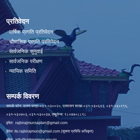
प्रतिवेदन
वार्षिक प्रगति प्रतिवेदन
चौमासिक प्रगति प्रतिवेदन
सार्वजनिक सुनुवाई
सार्वजनिक परीक्षण
न्यायिक समिति
सम्पर्क विवरण
सम्पर्क फोन: वारुण यन्त्र-०३१-५३००२०, प्रशासन शाखा-०३१-५३०६४३, ०३१-५३०९९६,
०३१-५३०७०३, ०३१-५३००३७, एम्बुलेन्स: ९८०७७०८८९८
इमेल:
rajbirajmunsaptari@gmail.com
ईमेल:
ito.rajbirajmun@gmail.com
(सूचना प्रविधि अधिकृत)
इमेल:
info@rajbirajmun.gov.np