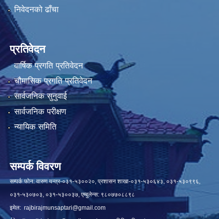
निवेदनको ढाँचा
प्रतिवेदन
वार्षिक प्रगति प्रतिवेदन
चौमासिक प्रगति प्रतिवेदन
सार्वजनिक सुनुवाई
सार्वजनिक परीक्षण
न्यायिक समिति
सम्पर्क विवरण
सम्पर्क फोन: वारुण यन्त्र-०३१-५३००२०, प्रशासन शाखा-०३१-५३०६४३, ०३१-५३०९९६,
०३१-५३०७०३, ०३१-५३००३७, एम्बुलेन्स: ९८०७७०८८९८
इमेल:
rajbirajmunsaptari@gmail.com