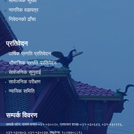
सामाजिक सुरक्षा
नागरिक वडापत्र
निवेदनको ढाँचा
प्रतिवेदन
वार्षिक प्रगति प्रतिवेदन
चौमासिक प्रगति प्रतिवेदन
सार्वजनिक सुनुवाई
सार्वजनिक परीक्षण
न्यायिक समिति
सम्पर्क विवरण
सम्पर्क फोन: वारुण यन्त्र-०३१-५३००२०, प्रशासन शाखा-०३१-५३०६४३, ०३१-५३०९९६,
०३१-५३०७०३, ०३१-५३००३७, एम्बुलेन्स: ९८०७७०८८९८