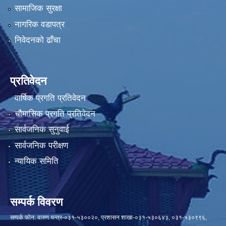
सामाजिक सुरक्षा
नागरिक वडापत्र
निवेदनको ढाँचा
प्रतिवेदन
वार्षिक प्रगति प्रतिवेदन
चौमासिक प्रगति प्रतिवेदन
सार्वजनिक सुनुवाई
सार्वजनिक परीक्षण
न्यायिक समिति
सम्पर्क विवरण
सम्पर्क फोन: वारुण यन्त्र-०३१-५३००२०, प्रशासन शाखा-०३१-५३०६४३, ०३१-५३०९९६,