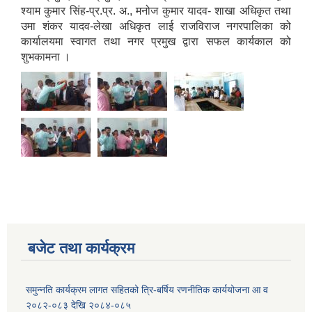
श्याम कुमार सिंह-प्र.प्र. अ., मनोज कुमार यादव- शाखा अधिकृत तथा
उमा शंकर यादव-लेखा अधिकृत लाई राजविराज नगरपालिका को
कार्यालयमा स्वागत तथा नगर प्रमुख द्वारा सफल कार्यकाल को
शुभकामना ।
स्थानीय तह सदस्य निर्वाचन २०७९ का जनप्रतिनिधिहरुको शपथ ग्रहण एवम् पदभार ग्रहण
बजेट तथा कार्यक्रम
यस नगर अन्तर्गत रहेको सम्पूर्ण विद्यालयहरुको प्र.अ. हरु को नियमित बैठक मा नगर प्रमुख, उप-प्रमुख, प्रमुख प्रशासकीय अधिकृत, अधिकृतहरुको उपस्थितिमा विद्यालय सम्बन्धी समस्याहरु, गतिविधि, अवस्था, अनुगमन, सुधारका योजनाहरु बारे छलफल तथा नगर प्रमुख तथा उप-प्रमुख
समुन्नति कार्यक्रम लागत सहितको त्रि-बर्षिय रणनीतिक कार्ययोजना आ व
२०८२-०८३ देखि २०८४-०८५