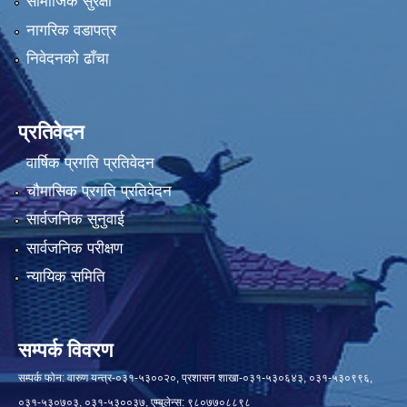
सामाजिक सुरक्षा
नागरिक वडापत्र
निवेदनको ढाँचा
प्रतिवेदन
वार्षिक प्रगति प्रतिवेदन
चौमासिक प्रगति प्रतिवेदन
सार्वजनिक सुनुवाई
सार्वजनिक परीक्षण
न्यायिक समिति
सम्पर्क विवरण
सम्पर्क फोन: वारुण यन्त्र-०३१-५३००२०, प्रशासन शाखा-०३१-५३०६४३, ०३१-५३०९९६,
०३१-५३०७०३, ०३१-५३००३७, एम्बुलेन्स: ९८०७७०८८९८