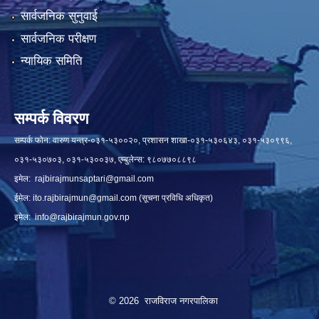
सार्वजनिक सुनुवाई
सार्वजनिक परीक्षण
न्यायिक समिति
सम्पर्क विवरण
सम्पर्क फोन: वारुण यन्त्र-०३१-५३००२०, प्रशासन शाखा-०३१-५३०६४३, ०३१-५३०९९६,
०३१-५३०७०३, ०३१-५३००३७, एम्बुलेन्स: ९८०७७०८८९८
इमेल:
rajbirajmunsaptari@gmail.com
ईमेल:
ito.rajbirajmun@gmail.com
(सूचना प्रविधि अधिकृत)
इमेल:
info@rajbirajmun.gov.np
© 2026 राजविराज नगरपालिका