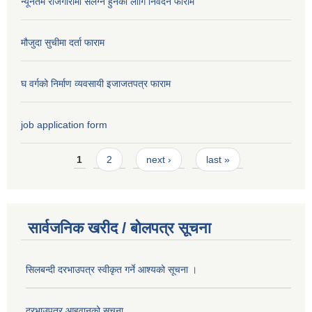
न्यूनतम रोजगारीमा संलग्न हुनको लागि निवेदन फाराम
मौजुदा सुचीमा दर्ता फाराम
घ वर्गको निर्माण व्यवसायी इजाजतपत्र फाराम
job application form
Pages
1
2
next ›
last »
सार्वजनिक खरीद / बोलपत्र सूचना
सिलबन्दी दरभाउपत्र स्वीकृत गर्ने आश्यको सूचना ।
दरभाउपत्र आहवानको सूचना