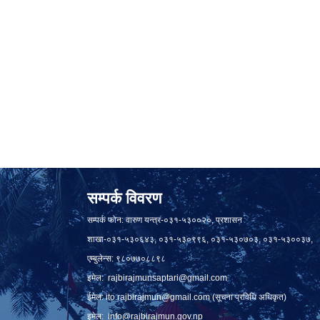
सम्पर्क विवरण
सम्पर्क फोन: वारुण यन्त्र-०३१-५३००२०, प्रशासन
शाखा-०३१-५३०६४३, ०३१-५३०९९६, ०३१-५३०७०३, ०३१-५३००३७,
एम्बुलेन्स: ९८०७७०८८९८
इमेल:
rajbirajmunsaptari@gmail.com
ईमेल:
ito.rajbirajmun@gmail.com
(सूचना प्रविधि अधिकृत)
इमेल:
info@rajbirajmun.gov.np