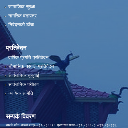
सामाजिक सुरक्षा
नागरिक वडापत्र
निवेदनको ढाँचा
प्रतिवेदन
वार्षिक प्रगति प्रतिवेदन
चौमासिक प्रगति प्रतिवेदन
सार्वजनिक सुनुवाई
सार्वजनिक परीक्षण
न्यायिक समिति
सम्पर्क विवरण
सम्पर्क फोन: वारुण यन्त्र-०३१-५३००२०, प्रशासन शाखा-०३१-५३०६४३, ०३१-५३०९९६,