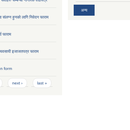
अन्य
मा संलग्न हुनको लागि निवेदन फाराम
ता फाराम
ण व्यवसायी इजाजतपत्र फाराम
on form
next ›
last »