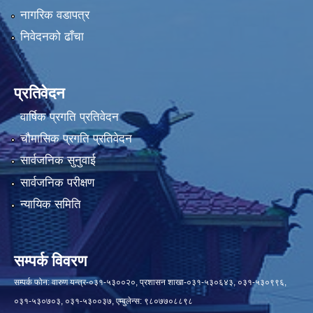
नागरिक वडापत्र
निवेदनको ढाँचा
प्रतिवेदन
वार्षिक प्रगति प्रतिवेदन
चौमासिक प्रगति प्रतिवेदन
सार्वजनिक सुनुवाई
सार्वजनिक परीक्षण
न्यायिक समिति
सम्पर्क विवरण
सम्पर्क फोन: वारुण यन्त्र-०३१-५३००२०, प्रशासन शाखा-०३१-५३०६४३, ०३१-५३०९९६,
०३१-५३०७०३, ०३१-५३००३७, एम्बुलेन्स: ९८०७७०८८९८