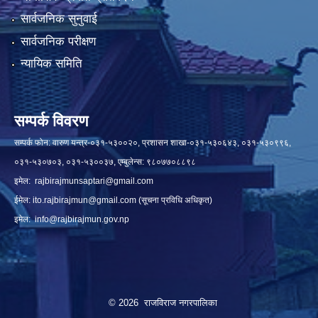
सार्वजनिक सुनुवाई
सार्वजनिक परीक्षण
न्यायिक समिति
सम्पर्क विवरण
सम्पर्क फोन: वारुण यन्त्र-०३१-५३००२०, प्रशासन शाखा-०३१-५३०६४३, ०३१-५३०९९६,
०३१-५३०७०३, ०३१-५३००३७, एम्बुलेन्स: ९८०७७०८८९८
इमेल:
rajbirajmunsaptari@gmail.com
ईमेल:
ito.rajbirajmun@gmail.com
(सूचना प्रविधि अधिकृत)
इमेल:
info@rajbirajmun.gov.np
© 2026 राजविराज नगरपालिका