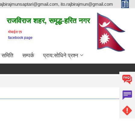
rajbirajmunsaptari@gmail.com, ito.rajbirajmun@gmail.com
राजविराज शहर, समृद्ध-हरित नगर
माेबाईल एप
facebook page
क समिति
सम्पर्क
प्राय:सोधिने प्रश्न
लागत इष्टिमेट प्रयोजनार्थ दररेट पेश गर्ने सम्बन्धमा ।
मलखाद्य अधिकतम बिक
Supporting Documents:
Notice 4-20 1.pdf