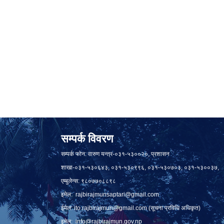
सम्पर्क विवरण
सम्पर्क फोन: वारुण यन्त्र-०३१-५३००२०, प्रशासन
शाखा-०३१-५३०६४३, ०३१-५३०९९६, ०३१-५३०७०३, ०३१-५३००३७,
एम्बुलेन्स: ९८०७७०८८९८
इमेल:
rajbirajmunsaptari@gmail.com
ईमेल:
ito.rajbirajmun@gmail.com
(सूचना प्रविधि अधिकृत)
इमेल:
info@rajbirajmun.gov.np