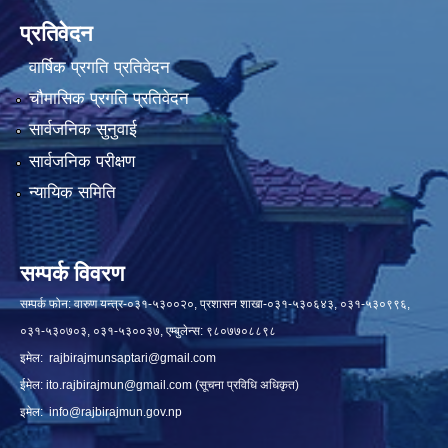
प्रतिवेदन
वार्षिक प्रगति प्रतिवेदन
चौमासिक प्रगति प्रतिवेदन
सार्वजनिक सुनुवाई
सार्वजनिक परीक्षण
न्यायिक समिति
सम्पर्क विवरण
सम्पर्क फोन: वारुण यन्त्र-०३१-५३००२०, प्रशासन शाखा-०३१-५३०६४३, ०३१-५३०९९६,
०३१-५३०७०३, ०३१-५३००३७, एम्बुलेन्स: ९८०७७०८८९८
इमेल:
rajbirajmunsaptari@gmail.com
ईमेल:
ito.rajbirajmun@gmail.com
(सूचना प्रविधि अधिकृत)
इमेल:
info@rajbirajmun.gov.np