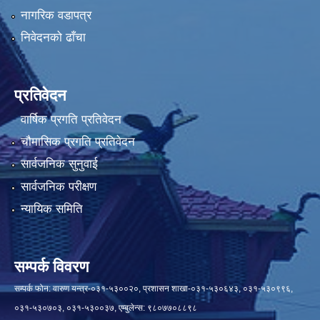
नागरिक वडापत्र
निवेदनको ढाँचा
प्रतिवेदन
वार्षिक प्रगति प्रतिवेदन
चौमासिक प्रगति प्रतिवेदन
सार्वजनिक सुनुवाई
सार्वजनिक परीक्षण
न्यायिक समिति
सम्पर्क विवरण
सम्पर्क फोन: वारुण यन्त्र-०३१-५३००२०, प्रशासन शाखा-०३१-५३०६४३, ०३१-५३०९९६,
०३१-५३०७०३, ०३१-५३००३७, एम्बुलेन्स: ९८०७७०८८९८