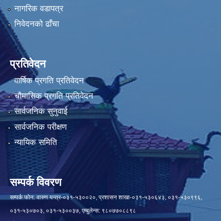
नागरिक वडापत्र
निवेदनको ढाँचा
प्रतिवेदन
वार्षिक प्रगति प्रतिवेदन
चौमासिक प्रगति प्रतिवेदन
सार्वजनिक सुनुवाई
सार्वजनिक परीक्षण
न्यायिक समिति
सम्पर्क विवरण
सम्पर्क फोन: वारुण यन्त्र-०३१-५३००२०, प्रशासन शाखा-०३१-५३०६४३, ०३१-५३०९९६,
०३१-५३०७०३, ०३१-५३००३७, एम्बुलेन्स: ९८०७७०८८९८