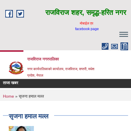
Skip to main content
राजविराज शहर, समृद्ध-हरित नगर
माेबाईल एप
facebook page
राजविराज नगरपालिका
नगर कार्यपालिकाकाे कार्यालय, राजविराज, सप्तरी, मधेश
प्रदेश, नेपाल
ताजा खबर
You are here
Home
» सृजना हमाल मल्ल
सृजना हमाल मल्ल