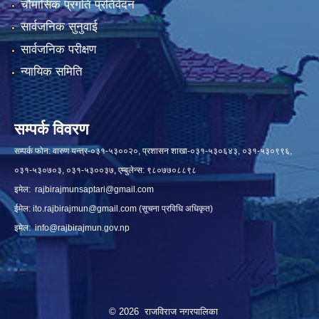
चौमासिक प्रगति प्रतिवेदन
सार्वजनिक सुनुवाई
सार्वजनिक परीक्षण
न्यायिक समिति
सम्पर्क विवरण
सम्पर्क फोन: वारुण यन्त्र-०३१-५३००२०, प्रशासन शाखा-०३१-५३०६४३, ०३१-५३०९९६,
०३१-५३०७०३, ०३१-५३००३७, एम्बुलेन्स: ९८०७७०८८९८
इमेल:
rajbirajmunsaptari@gmail.com
ईमेल:
ito.rajbirajmun@gmail.com
(सूचना प्रविधि अधिकृत)
इमेल:
info@rajbirajmun.gov.np
© 2026 राजविराज नगरपालिका