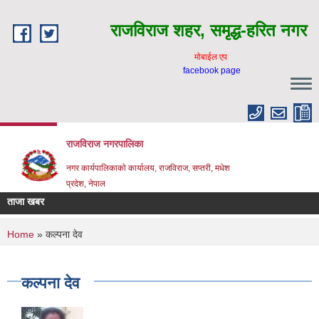
Skip to main content
राजविराज शहर, समृद्ध-हरित नगर
माेबाईल एप
facebook page
राजविराज नगरपालिका
नगर कार्यपालिकाकाे कार्यालय, राजविराज, सप्तरी, मधेश
प्रदेश, नेपाल
ताजा खबर
You are here
Home
» कल्पना देव
कल्पना देव