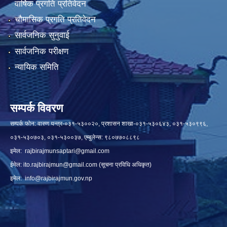
वार्षिक प्रगति प्रतिवेदन
चौमासिक प्रगति प्रतिवेदन
सार्वजनिक सुनुवाई
सार्वजनिक परीक्षण
न्यायिक समिति
सम्पर्क विवरण
सम्पर्क फोन: वारुण यन्त्र-०३१-५३००२०, प्रशासन शाखा-०३१-५३०६४३, ०३१-५३०९९६,
०३१-५३०७०३, ०३१-५३००३७, एम्बुलेन्स: ९८०७७०८८९८
इमेल:
rajbirajmunsaptari@gmail.com
ईमेल:
ito.rajbirajmun@gmail.com
(सूचना प्रविधि अधिकृत)
इमेल:
info@rajbirajmun.gov.np