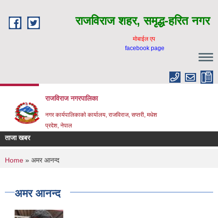
Skip to main content
राजविराज शहर, समृद्ध-हरित नगर
माेबाईल एप
facebook page
राजविराज नगरपालिका
नगर कार्यपालिकाकाे कार्यालय, राजविराज, सप्तरी, मधेश
प्रदेश, नेपाल
ताजा खबर
You are here
Home
» अमर आनन्द
अमर आनन्द