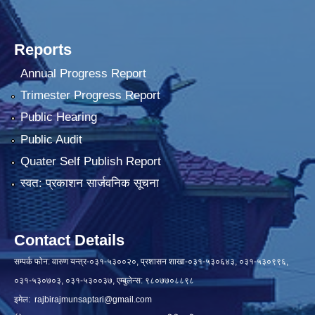
Reports
Annual Progress Report
Trimester Progress Report
Public Hearing
Public Audit
Quater Self Publish Report
स्वत: प्रकाशन सार्जवनिक सूचना
Contact Details
सम्पर्क फोन: वारुण यन्त्र-०३१-५३००२०, प्रशासन शाखा-०३१-५३०६४३, ०३१-५३०९९६,
०३१-५३०७०३, ०३१-५३००३७, एम्बुलेन्स: ९८०७७०८८९८
इमेल:
rajbirajmunsaptari@gmail.com