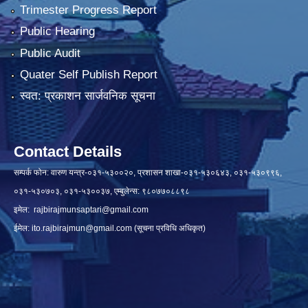
Trimester Progress Report
Public Hearing
Public Audit
Quater Self Publish Report
स्वत: प्रकाशन सार्जवनिक सूचना
Contact Details
सम्पर्क फोन: वारुण यन्त्र-०३१-५३००२०, प्रशासन शाखा-०३१-५३०६४३, ०३१-५३०९९६,
०३१-५३०७०३, ०३१-५३००३७, एम्बुलेन्स: ९८०७७०८८९८
इमेल:
rajbirajmunsaptari@gmail.com
ईमेल:
ito.rajbirajmun@gmail.com
(सूचना प्रविधि अधिकृत)