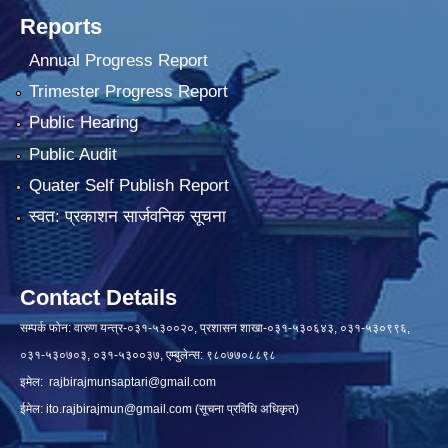
Reports
Annual Progress Report
Trimester Progress Report
Public Hearing
Public Audit
Quater Self Publish Report
स्वत: प्रकाशन सार्जवनिक सूचना
Contact Details
सम्पर्क फोन: वारुण यन्त्र-०३१-५३००२०, प्रशासन शाखा-०३१-५३०६४३, ०३१-५३०९९६,
०३१-५३०७०३, ०३१-५३००३७, एम्बुलेन्स: ९८०७७०८८९८
इमेल:
rajbirajmunsaptari@gmail.com
ईमेल:
ito.rajbirajmun@gmail.com
(सूचना प्रविधि अधिकृत)