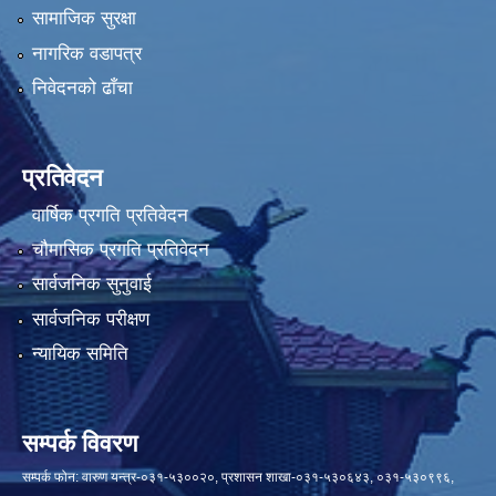
सामाजिक सुरक्षा
नागरिक वडापत्र
निवेदनको ढाँचा
प्रतिवेदन
वार्षिक प्रगति प्रतिवेदन
चौमासिक प्रगति प्रतिवेदन
सार्वजनिक सुनुवाई
सार्वजनिक परीक्षण
न्यायिक समिति
सम्पर्क विवरण
सम्पर्क फोन: वारुण यन्त्र-०३१-५३००२०, प्रशासन शाखा-०३१-५३०६४३, ०३१-५३०९९६,